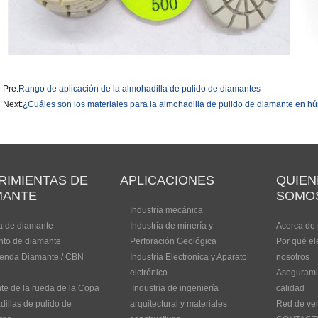
Pre:
Rango de aplicación de la almohadilla de pulido de diamantes
Next:
¿Cuáles son los materiales para la almohadilla de pulido de diamante en 
RIMIENTAS DE
APLICACIONES
QUIEN
MANTE
SOMO
Industría mecánica
a de diamante
Industría de minería y
Acerca de 
to de diamante
Perforación Geológica
Por qué el
ienda Diamante / CBN
Industría Electrónica y Aparato
nosotros
elctrónico
Asegurami
e de la rueda de la Copa
Industría de ingeniería
calidad
illas de pulido de
arquitectural y materiales
Red de ve