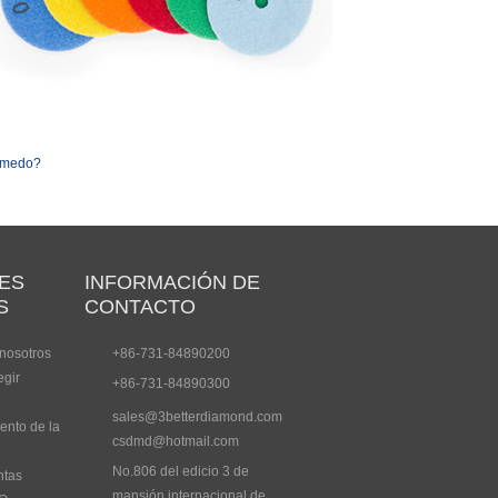
húmedo?
ES
INFORMACIÓN DE
S
CONTACTO
nosotros
+86-731-84890200
egir
+86-731-84890300
sales@3betterdiamond.com
ento de la
csdmd@hotmail.com
No.806 del edicio 3 de
ntas
mansión internacional de