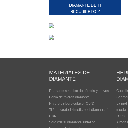
DIAMANTE DE TI
RECUBIERTO Y
CBD
MATERIALES DE
HER
DIAMANTE
DIA
Diamante sintetico de sémola y polvos
Cuchill
Polvo de micron diamante
Segmen
Nitruro de boro cúbico (CBN)
La mol
TI / ni - coated sintetico del diamante /
muela
CBN
Diamant
Solo cristal diamante sintetico
Almohad